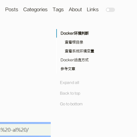
Posts
Categories
Tags
About
Links
Docker环境判断
查看根目录
查看系统环境变量
Docker逃逸方式
参考文章
特权模式
Docker API未授权
定时任务反弹shell
Expand all
Docker Socket逃逸
写入ssh公钥
Back to top
Docker Procfs危险挂载
Go to bottom
Cgroup配置错误
SYS_PTRACE 进程注入
容器漏洞/内核漏洞