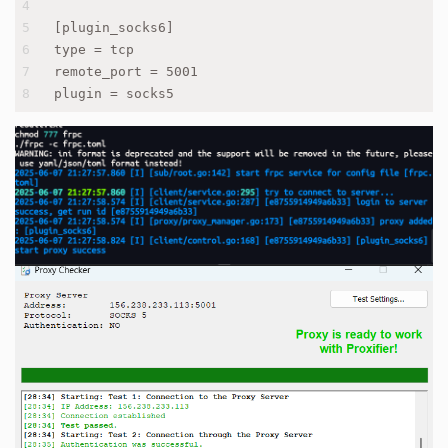
4
5
[plugin_socks6]
6
type = tcp
7
remote_port = 5001
8
plugin = socks5