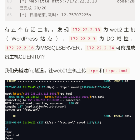
63
[*] WebTitle http://172.22.2.18        code:20
64
已完成 20/20
65
[*] 扫描结束,耗时: 12.75707225s
有五个存活主机。发现
为web2主机
172.22.2.18
（WordPress站点），
为DC域控，
172.22.2.3
为MSSQLSERVER，
可能是成
172.22.2.16
172.22.2.34
员主机CLIENT01？
我们先搭建frp隧道。往web01主机上传
和
frpc
frpc.toml