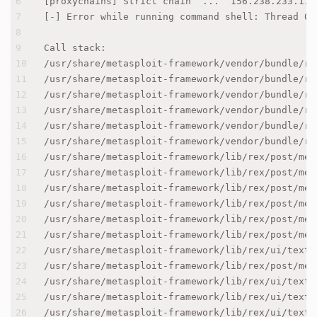
6
[proxychains] Strict chain  ...  156.238.233.113
7
[-] Error while running command shell: Thread 0 
8
9
Call stack:
10
/usr/share/metasploit-framework/vendor/bundle/ru
11
/usr/share/metasploit-framework/vendor/bundle/ru
12
/usr/share/metasploit-framework/vendor/bundle/ru
13
/usr/share/metasploit-framework/vendor/bundle/ru
14
/usr/share/metasploit-framework/vendor/bundle/ru
15
/usr/share/metasploit-framework/vendor/bundle/ru
16
/usr/share/metasploit-framework/lib/rex/post/met
17
/usr/share/metasploit-framework/lib/rex/post/met
18
/usr/share/metasploit-framework/lib/rex/post/met
19
/usr/share/metasploit-framework/lib/rex/post/met
20
/usr/share/metasploit-framework/lib/rex/post/met
21
/usr/share/metasploit-framework/lib/rex/post/met
22
/usr/share/metasploit-framework/lib/rex/ui/text/
23
/usr/share/metasploit-framework/lib/rex/post/met
24
/usr/share/metasploit-framework/lib/rex/ui/text/
25
/usr/share/metasploit-framework/lib/rex/ui/text/
26
/usr/share/metasploit-framework/lib/rex/ui/text/