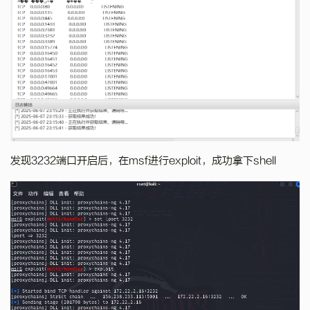
发现3232端口开启后，在msf进行exploit，成功拿下shell