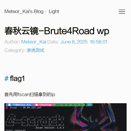
Meteor_Kai's Blog
· Light
春秋云镜-Brute4Road wp
Author:
Meteor_Kai
Date:
June 8, 2025 16:58:01
Category:
渗透测试
flag1
首先用fscan扫描拿到的ip