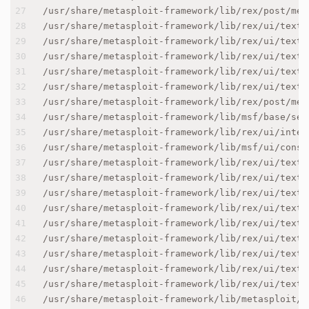
27
/usr/share/metasploit-framework/lib/rex/post/met
28
/usr/share/metasploit-framework/lib/rex/ui/text/
29
/usr/share/metasploit-framework/lib/rex/ui/text/
30
/usr/share/metasploit-framework/lib/rex/ui/text/
31
/usr/share/metasploit-framework/lib/rex/ui/text/
32
/usr/share/metasploit-framework/lib/rex/ui/text/
33
/usr/share/metasploit-framework/lib/rex/post/met
34
/usr/share/metasploit-framework/lib/msf/base/ses
35
/usr/share/metasploit-framework/lib/rex/ui/inter
36
/usr/share/metasploit-framework/lib/msf/ui/conso
37
/usr/share/metasploit-framework/lib/rex/ui/text/
38
/usr/share/metasploit-framework/lib/rex/ui/text/
39
/usr/share/metasploit-framework/lib/rex/ui/text/
40
/usr/share/metasploit-framework/lib/rex/ui/text/
41
/usr/share/metasploit-framework/lib/rex/ui/text/
42
/usr/share/metasploit-framework/lib/rex/ui/text/
43
/usr/share/metasploit-framework/lib/rex/ui/text/
44
/usr/share/metasploit-framework/lib/rex/ui/text/
45
/usr/share/metasploit-framework/lib/rex/ui/text/
46
/usr/share/metasploit-framework/lib/metasploit/f