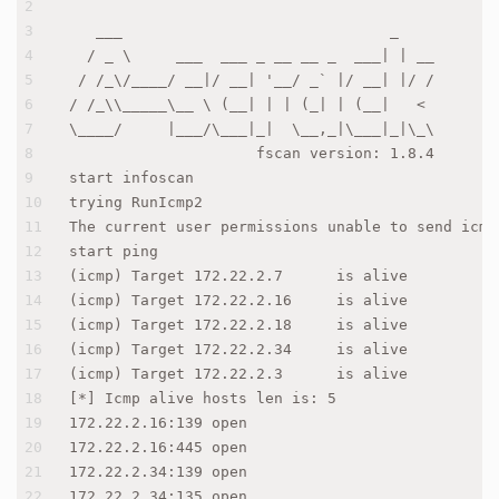
2
3
   ___                              _    
4
  / _ \     ___  ___ _ __ __ _  ___| | __ 
5
 / /_\/____/ __|/ __| '__/ _` |/ __| |/ /
6
/ /_\\_____\__ \ (__| | | (_| | (__|   <    
7
\____/     |___/\___|_|  \__,_|\___|_|\_\   
8
                     fscan version: 1.8.4
9
start infoscan
10
trying RunIcmp2
11
The current user permissions unable to send icmp
12
start ping
13
(icmp) Target 172.22.2.7      is alive
14
(icmp) Target 172.22.2.16     is alive
15
(icmp) Target 172.22.2.18     is alive
16
(icmp) Target 172.22.2.34     is alive
17
(icmp) Target 172.22.2.3      is alive
18
[*] Icmp alive hosts len is: 5
19
172.22.2.16:139 open
20
172.22.2.16:445 open
21
172.22.2.34:139 open
22
172.22.2.34:135 open