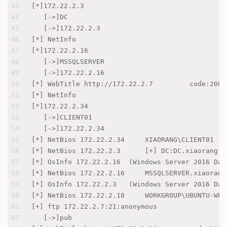
43
[*]172.22.2.3
44
   [->]DC
45
   [->]172.22.2.3
46
[*] NetInfo 
47
[*]172.22.2.16
48
   [->]MSSQLSERVER
49
   [->]172.22.2.16
50
[*] WebTitle http://172.22.2.7         code:200 
51
[*] NetInfo 
52
[*]172.22.2.34
53
   [->]CLIENT01
54
   [->]172.22.2.34
55
[*] NetBios 172.22.2.34     XIAORANG\CLIENT01   
56
[*] NetBios 172.22.2.3      [+] DC:DC.xiaorang.l
57
[*] OsInfo 172.22.2.16  (Windows Server 2016 Dat
58
[*] NetBios 172.22.2.16     MSSQLSERVER.xiaorang
59
[*] OsInfo 172.22.2.3   (Windows Server 2016 Dat
60
[*] NetBios 172.22.2.18     WORKGROUP\UBUNTU-WEB
61
[+] ftp 172.22.2.7:21:anonymous 
62
   [->]pub