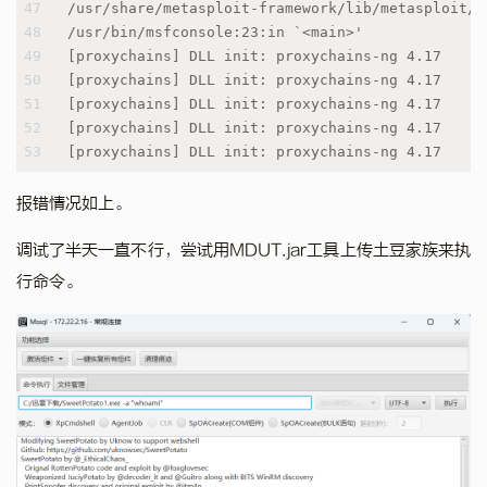
47
/usr/share/metasploit-framework/lib/metasploit/f
48
/usr/bin/msfconsole:23:in `<main>'
49
[proxychains] DLL init: proxychains-ng 4.17
50
[proxychains] DLL init: proxychains-ng 4.17
51
[proxychains] DLL init: proxychains-ng 4.17
52
[proxychains] DLL init: proxychains-ng 4.17
53
[proxychains] DLL init: proxychains-ng 4.17
报错情况如上。
调试了半天一直不行，尝试用MDUT.jar工具上传土豆家族来执
行命令。